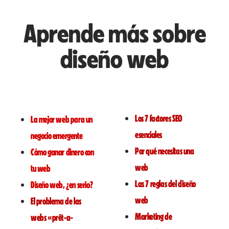
Aprende más sobre
diseño web
Los 7 factores SEO
La mejor web para un
esenciales
negocio emergente
Por qué necesitas una
Cómo ganar dinero con
web
tu web
Las 7 reglas del diseño
Diseño web, ¿en serio?
web
El problema de las
Marketing de
webs «prêt-a-