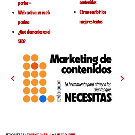
contenidos
porter»
Cómo escribir los
Web activa vs web
mejores textos
pasiva
¿Qué demonios es el
SEO?
ETIQUETAS
:
DISEÑO WEB
,
LA MEJOR WEB